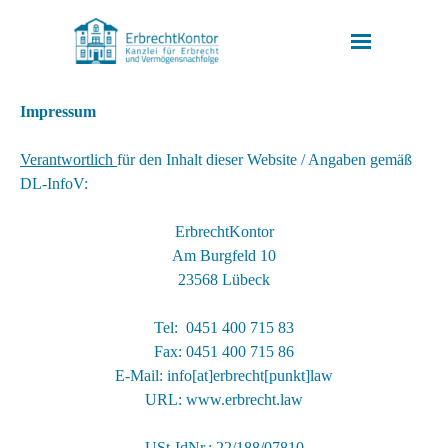
Direkt zum Seiteninhalt
Menü überspr
Impressum
Verantwortlich
für den Inhalt dieser Website / Angaben gemäß
DL-InfoV:
ErbrechtKontor
Am Burgfeld 10
23568 Lübeck
Tel: 0451 400 715 83
Fax: 0451 400 715 86
E-Mail: info[at]erbrecht[punkt]law
URL: www.erbrecht.law
USt-IdNr.: 22/188/07810